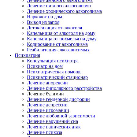
Лечение женского алкоголизма
Лечение пивного алкоголизма
Лечение хронического алкоголизма
Нарколог на дом
Вывод из запоя
Детоксикация от алкоголя
Капельница от алкоголя на дому
Капельница от похмелья на дому
Кодирование от алкоголизма
Реабилитация алкозависимых
Психиатрия
Консультация психиатра
Психиатр на дом
Психиатрическая помощь
Психиатрический стационар
Лечение анорексии
Лечение биполярного расстройства
Лечение булимии
Лечение гендерной дисфории
Лечение депрессии
Лечение игромании
Лечение любовной зависимости
Лечение нарушений сна
Лечение панических атак
Лечение психоза