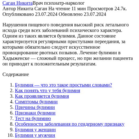
Саган Никита
Врач психиатр-нарколог
Автор
Никита Саган
На чтение
11 мин
Просмотров
24.7к.
Опубликовано
23.07.2024
Обновлено
23.07.2024
Нарушения пищевого поведения высокий риск летального
исхода среди всех заболеваний психического характера.
Одним из таких является булимия. Данное состояние
характеризуется регулярными приступами переедания, за
которыми обязательно следует искусственное
провоцирование рвотных позывов. Лечение булимии в
Хадыженске — сложный процесс, но при желании пациента
он приводит к положительным результатам.
Содержание
Булимия — что это такое простыми словами?
Как понять что у тебя булимия
Как проявляется булимия
Симптомы булимии
Причины булимии
Признаки булимии
Тест на булимию
Особенности заболевания по гендерному признаку
Булимия у женщин
Булимия у мужчин