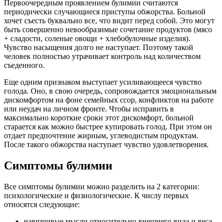
Первоочередным проявлением булимии считаются
периодически случающиеся приступы обжорства. Больной
хочет съесть буквально все, что видит перед собой. Это могут
быть совершенно невообразимые сочетание продуктов (мясо
+ сладости, соленые овощи + хлебобулочные изделия).
Чувство насыщения долго не наступает. Поэтому такой
человек полностью утрачивает контроль над количеством
съеденного.
Еще одним признаком выступает усиливающееся чувство
голода. Оно, в свою очередь, сопровождается эмоциональным
дискомфортом на фоне семейных ссор, конфликтов на работе
или неудач на личном фронте. Чтобы исправить в
максимально короткие сроки этот дискомфорт, больной
старается как можно быстрее купировать голод. При этом он
отдает предпочтение жирным, углеводистым продуктам.
После такого обжорства наступает чувство удовлетворения.
Симптомы булимии
Все симптомы булимии можно разделить на 2 категории:
психологические и физиологические. К числу первых
относятся следующие:
навязчивые мысли относительно внешнего вида и веса,