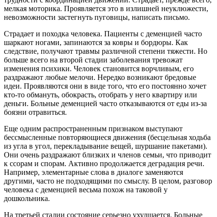
мелкая моторика. Проявляется это в излишней неуклюжести,
невозможности застегнуть пуговицы, написать письмо.
Страдает и походка человека. Пациенты с деменцией часто
шаркают ногами, запинаются за ковры и бордюры. Как
следствие, получают травмы различной степени тяжести. Но
больше всего на второй стадии заболевания тревожат
изменения психики. Человек становится ворчливым, его
раздражают любые мелочи. Нередко возникают бредовые
идеи. Проявляются они в виде того, что его постоянно хочет
кто-то обмануть, обокрасть, отобрать у него квартиру или
деньги. Больные деменцией часто отказываются от еды из-за
боязни отравиться.
Еще одним распространенным признаком выступают
бессмысленные повторяющиеся движения (бесцельная ходьба
из угла в угол, перекладывание вещей, шуршание пакетами).
Они очень раздражают близких и членов семьи, что приводит
к ссорам и спорам. Активно продолжается деградация речи.
Например, элементарные слова в диалоге заменяются
другими, часто не подходящими по смыслу. В целом, разговор
человека с деменцией весьма похож на таковой у
дошкольника.
На третьей стадии состояние серьезно ухудшается. Больные