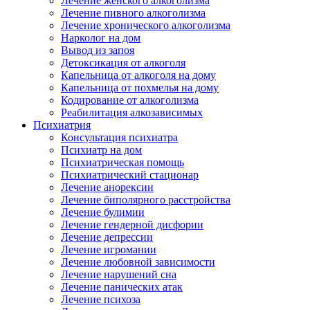
Лечение женского алкоголизма
Лечение пивного алкоголизма
Лечение хронического алкоголизма
Нарколог на дом
Вывод из запоя
Детоксикация от алкоголя
Капельница от алкоголя на дому
Капельница от похмелья на дому
Кодирование от алкоголизма
Реабилитация алкозависимых
Психиатрия
Консультация психиатра
Психиатр на дом
Психиатрическая помощь
Психиатрический стационар
Лечение анорексии
Лечение биполярного расстройства
Лечение булимии
Лечение гендерной дисфории
Лечение депрессии
Лечение игромании
Лечение любовной зависимости
Лечение нарушений сна
Лечение панических атак
Лечение психоза