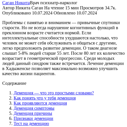
Саган Никита
Врач психиатр-нарколог
Автор
Никита Саган
На чтение
15 мин
Просмотров
34.7к.
Опубликовано
10.07.2024
Обновлено
10.07.2024
Проблемы с памятью и вниманием — привычные спутники
старости. Но не всегда нарушение когнитивных функций в
преклонном возрасте считается нормой. Если
интеллектуальные способности ухудшаются настолько, что
человек не может себя обслуживать и общаться с другими,
легко предположить развитие деменции. О таком диагнозе
слышат 5-8% людей старше 55 лет. После 80 лет их количество
возрастает в геометрической прогрессии. Среди молодых
людей данный синдром также встречается. Лечение деменции
в Хадыженске позволяет максимально возможно улучшить
качество жизни пациентов.
Содержание
Деменция — что это простыми словами?
Как понять что у тебя деменция
Как проявляются деменция
Деменция симптомы
Деменция причины
Признаки деменции
Тест на деменцию