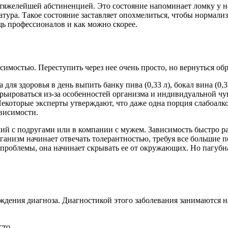
тяжелейшей абстиненцией. Это состояние напоминает ломку у нар
тура. Такое состояние заставляет опохмелиться, чтобы нормализ
щь профессионалов и как можно скорее.
имостью. Переступить через нее очень просто, но вернуться обр
ля здоровья в день выпить банку пива (0,33 л), бокал вина (0,3
ьироваться из-за особенностей организма и индивидуальной чув
 Некоторые эксперты утверждают, что даже одна порция слабоалк
висимости.
ий с подругами или в компании с мужем. Зависимость быстро ра
ганизм начинает отвечать толерантностью, требуя все большие п
 проблемы, она начинает скрывать ее от окружающих. Но пагубн
ждения диагноза. Диагностикой этого заболевания занимаются 
сто.