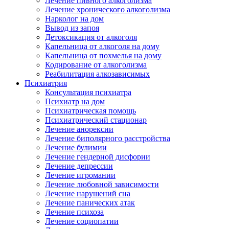
Лечение пивного алкоголизма
Лечение хронического алкоголизма
Нарколог на дом
Вывод из запоя
Детоксикация от алкоголя
Капельница от алкоголя на дому
Капельница от похмелья на дому
Кодирование от алкоголизма
Реабилитация алкозависимых
Психиатрия
Консультация психиатра
Психиатр на дом
Психиатрическая помощь
Психиатрический стационар
Лечение анорексии
Лечение биполярного расстройства
Лечение булимии
Лечение гендерной дисфории
Лечение депрессии
Лечение игромании
Лечение любовной зависимости
Лечение нарушений сна
Лечение панических атак
Лечение психоза
Лечение социопатии