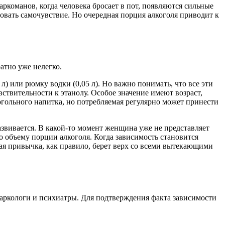
команов, когда человека бросает в пот, появляются сильные
овать самочувствие. Но очередная порция алкоголя приводит к
атно уже нелегко.
 л) или рюмку водки (0,05 л). Но важно понимать, что все эти
ствительности к этанолу. Особое значение имеют возраст,
огольного напитка, но потребляемая регулярно может принести
звивается. В какой-то момент женщина уже не представляет
о объему порции алкоголя. Когда зависимость становится
ая привычка, как правило, берет верх со всеми вытекающими
наркологи и психиатры. Для подтверждения факта зависимости