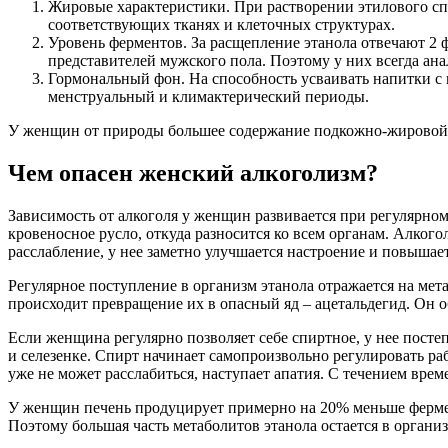
Жировые характеристики. При растворении этилового спи
соответствующих тканях и клеточных структурах.
Уровень ферментов. За расщепление этанола отвечают 2 
представителей мужского пола. Поэтому у них всегда ана
Гормональный фон. На способность усваивать напитки с 
менструальный и климактерический периоды.
У женщин от природы большее содержание подкожно-жировой кл
Чем опасен женский алкоголизм?
Зависимость от алкоголя у женщин развивается при регулярном
кровеносное русло, откуда разносится ко всем органам. Алкого
расслабление, у нее заметно улучшается настроение и повышает
Регулярное поступление в организм этанола отражается на ме
происходит превращение их в опасный яд – ацетальдегид. Он о
Если женщина регулярно позволяет себе спиртное, у нее постеп
и селезенке. Спирт начинает самопроизвольно регулировать ра
уже не может расслабиться, наступает апатия. С течением вре
У женщин печень продуцирует примерно на 20% меньше фермент
Поэтому большая часть метаболитов этанола остается в органи