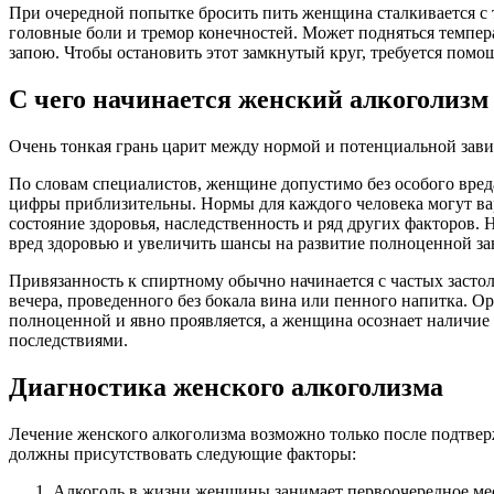
При очередной попытке бросить пить женщина сталкивается с 
головные боли и тремор конечностей. Может подняться темпера
запою. Чтобы остановить этот замкнутый круг, требуется помо
С чего начинается женский алкоголизм
Очень тонкая грань царит между нормой и потенциальной завис
По словам специалистов, женщине допустимо без особого вреда д
цифры приблизительны. Нормы для каждого человека могут вар
состояние здоровья, наследственность и ряд других факторов.
вред здоровью и увеличить шансы на развитие полноценной за
Привязанность к спиртному обычно начинается с частых застол
вечера, проведенного без бокала вина или пенного напитка. Ор
полноценной и явно проявляется, а женщина осознает наличие
последствиями.
Диагностика женского алкоголизма
Лечение женского алкоголизма возможно только после подтвер
должны присутствовать следующие факторы:
Алкоголь в жизни женщины занимает первоочередное ме