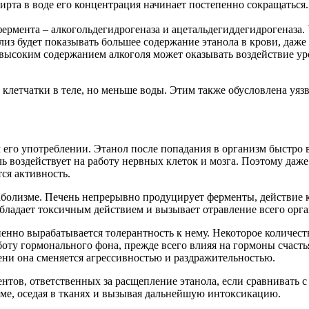
рта в воде его концентрация начинает постепенно сокращаться. 
фермента – алкогольдегидрогеназа и ацетальдегиддегидрогеназа.
лиз будет показывать большее содержание этанола в крови, даже
высоким содержанием алкоголя может оказывать воздействие уро
етчатки в теле, но меньше воды. Этим также обусловлена уязв
 его употреблении. Этанол после попадания в организм быстро 
ль воздействует на работу нервных клеток и мозга. Поэтому даж
ся активность.
таболизме. Печень непрерывно продуцирует ферменты, действие 
бладает токсичным действием и вызывает отравление всего орга
енно вырабатывается толерантность к нему. Некоторое количеств
боту гормонального фона, прежде всего влияя на гормоны счасть
мени она сменяется агрессивностью и раздражительностью.
ов, ответственных за расщепление этанола, если сравнивать с
зме, оседая в тканях и вызывая дальнейшую интоксикацию.