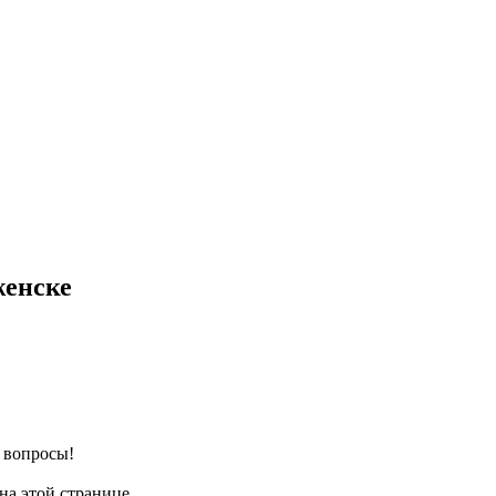
женске
е вопросы!
на этой странице.