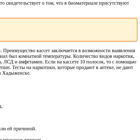
это свидетельствует о том, что в биоматериале присутствуют
. Преимущество кассет заключается в возможности выявления
риал был комнатной температуры. Количество видов наркотик,
а, ЛСД и амфетамин. Если на кассете 10 полосок, то с помощью
пин. Тесты на наркотики, которые продают в аптеке, не дают
 в Хадыженске.
д.
ыли ей причиной.
в процессе лечения.