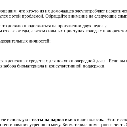
рившим, что кто-то из их домочадцев злоупотребляет наркотич
нулся с этой проблемой. Обращайте внимание на следующие сим
 это должно продолжаться на протяжении двух недель;
отказе от еды, а затем сильных приступах голода с приоритетом
одозрительных личностей;
ся в денежных средствах для покупки очередной дозы.
Если вы 
я забора биоматериала и консультативной поддержки.
моче используют
тесты на наркотики
в виде полосок.
Этот иссл
для тестирования утреннюю мочу. Биоматериал помещают в чисты