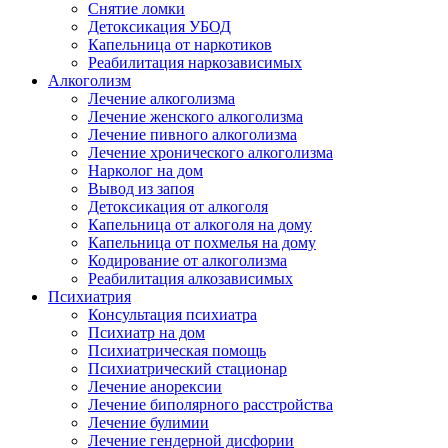
Снятие ломки
​​Детоксикация УБОД
Капельница от наркотиков
Реабилитация наркозависимых
Алкоголизм
Лечение алкоголизма
Лечение женского алкоголизма
Лечение пивного алкоголизма
Лечение хронического алкоголизма
Нарколог на дом
Вывод из запоя
Детоксикация от алкоголя
Капельница от алкоголя на дому
Капельница от похмелья на дому
Кодирование от алкоголизма
Реабилитация алкозависимых
Психиатрия
Консультация психиатра
Психиатр на дом
Психиатрическая помощь
Психиатрический стационар
Лечение анорексии
Лечение биполярного расстройства
Лечение булимии
Лечение гендерной дисфории