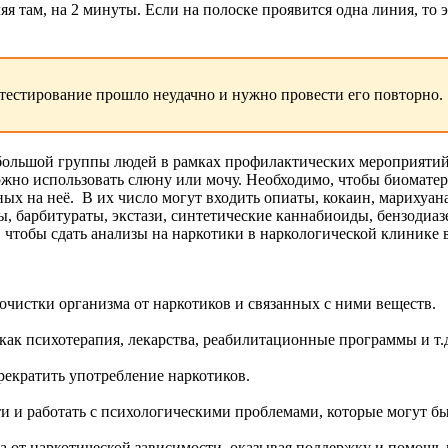
яя там, на 2 минуты. Если на полоске проявится одна линия, то 
 тестирование прошло неудачно и нужно провести его повторно.
 большой группы людей в рамках профилактических мероприятий
ожно использовать слюну или мочу. Необходимо, чтобы биомате
ых на неё.
В их число могут входить опиаты, кокаин, марихуан
, барбитураты, экстази, синтетические каннабиоиды, бензодиазе
, чтобы сдать анализы на наркотики в наркологической клинике
чистки организма от наркотиков и связанных с ними веществ.
как психотерапия, лекарства, реабилитационные программы и т.
екратить употребление наркотиков.
и и работать с психологическими проблемами, которые могут б
а от наркотической зависимости, оказывая поддержку и помощь 