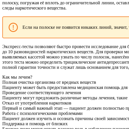
полоску, погружая её вплоть до ограничительной линии, оставл
следы наркотического вещества.
Если на полоске не появится никаких линий, значит,
Экспресс-тесты позволяют быстро провести исследование для
до 10 разновидностей наркотических веществ. Для проверки м
выявляемых кассетой можно узнать по числу полосок, нанесённ
этого теста можно определить трициклические антидепрессанты
полной гарантии точности и служат лишь основанием для того
Как мы лечим?
Полная очистка организма от вредных веществ
Пациенту может быть предоставлена медицинская помощь для о
Проведение соответствующего лечения
Пациенту могут предложить различные методы лечения, такие 
Отказ от употребления наркотиков
Первый и самый важный этап — пациент должен полностью пр
Работа с психологическими проблемами
Пациент должен изучить и осознать причины своей зависимост
Поддержка и помощь от близких
Близкие люди могут играть важную роль в избавлении пациент